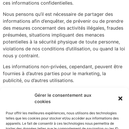
ces informations confidentielles.
Nous pensons qu’il est nécessaire de partager des
informations afin d’enquêter, de prévenir ou de prendre
des mesures concernant des activités illégales, fraudes
présumées, situations impliquant des menaces
potentielles à la sécurité physique de toute personne,
violations de nos conditions d’utilisation, ou quand la loi
nous y contraint.
Les informations non-privées, cependant, peuvent être
fournies à d’autres parties pour le marketing, la
publicité, ou d’autres utilisations.
Protection des informations
Gérer le consentement aux
cookies
Nous mettons en œuvre une variété de mesures de
sécurité pour préserver la sécurité de vos informations
Pour offrir les meilleures expériences, nous utilisons des technologies
personnelles. Nous utilisons un cryptage à la pointe de
telles que les cookies pour stocker et/ou accéder aux informations des
appareils. Le fait de consentir à ces technologies nous permettra de
la technologie pour protéger les informations sensibles
traiter des données telles que le comportement de navigation ou les ID